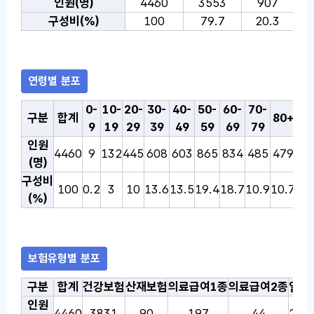
인원(명)
4460
3553
907
구성비(%)
100
79.7
20.3
연령별 분포
연령별 분포 통계표: 온열질환 감시 통계표로, 선택한 연도의 
0-
10-
20-
30-
40-
50-
60-
70-
구분
합계
80+
65
9
19
29
39
49
59
69
79
인원
4460
9
132
445
608
603
865
834
485
479
13
(명)
구성비
100
0.2
3
10
13.6
13.5
19.4
18.7
10.9
10.7
30
(%)
보험유형별 분포
보험유형별 분포 통계표: 온열질환 감시 통계표로, 선택한 연
구분
합계
건강보험
산재보험
의료급여1종
의료급여2종
일반
인원
4460
3831
90
197
44
201