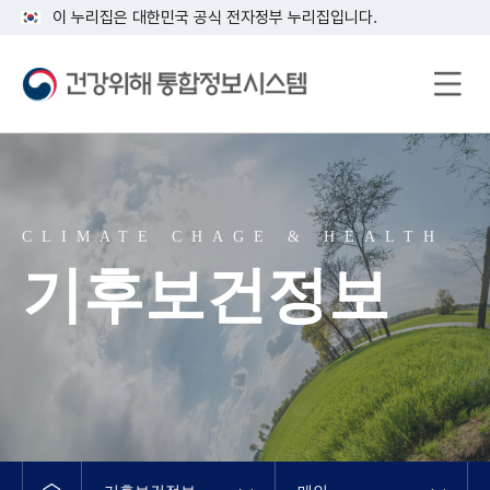
이 누리집은 대한민국 공식 전자정부 누리집입니다.
건
강
위
해
통
합
정
CLIMATE CHAGE & HEALTH
보
기후보건정보
시
스
템
로
고