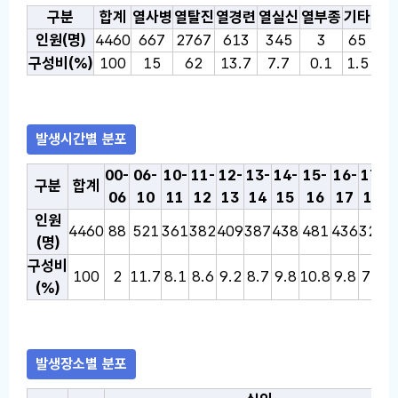
질환별 분포 통계표: 온열질환 감시 통계표로, 선택한 연도의 
구분
합계
열사병
열탈진
열경련
열실신
열부종
기타
인원(명)
4460
667
2767
613
345
3
65
구성비(%)
100
15
62
13.7
7.7
0.1
1.5
발생시간별 분포
발생시간별 분포 통계표: 온열질환 감시 통계표로, 선택한 연
00-
06-
10-
11-
12-
13-
14-
15-
16-
17-
1
구분
합계
06
10
11
12
13
14
15
16
17
18
인원
4460
88
521
361
382
409
387
438
481
436
323
2
(명)
구성비
100
2
11.7
8.1
8.6
9.2
8.7
9.8
10.8
9.8
7.2
5
(%)
발생장소별 분포