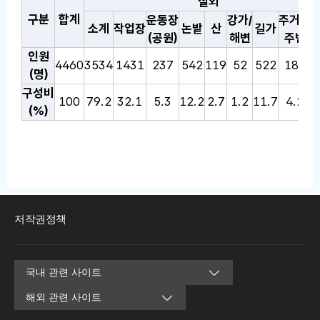
발생장소별 분포 통계표: 온열질환 감시 통계표로, 선택한 연
실외
구분
합계
운동장
강가/
주거지
소계
작업장
논밭
산
길가
(공원)
해변
주변
인원
4460
3534
1431
237
542
119
52
522
186
4
(명)
구성비
100
79.2
32.1
5.3
12.2
2.7
1.2
11.7
4.2
(%)
저작권정책
국
해
내
외
관
관