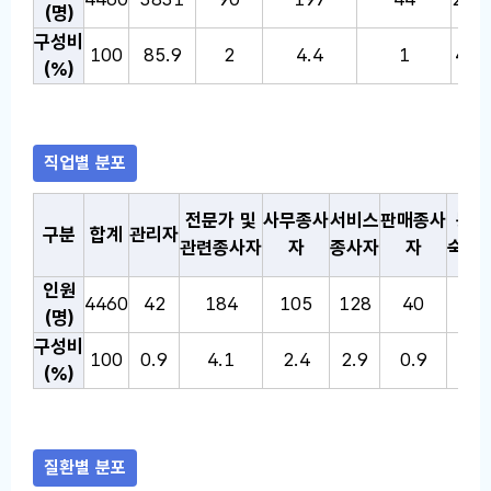
(명)
구성비
100
85.9
2
4.4
1
4.5
(%)
직업별 분포
직업별 분포 통계표: 온열질환 감시 통계표로, 선택한 연도의 
전문가 및
사무종사
서비스
판매종사
농림
구분
합계
관리자
관련종사자
자
종사자
자
숙련
인원
4460
42
184
105
128
40
3
(명)
구성비
100
0.9
4.1
2.4
2.9
0.9
7
(%)
질환별 분포