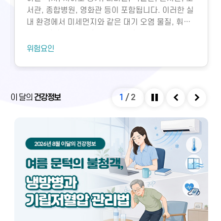
서관, 종합병원, 영화관 등이 포함됩니다. 이러한 실
내 환경에서 미세먼지와 같은 대기 오염 물질, 휘발
성유기화합물, 일산화탄소, 이산화탄소, 미생물성
오염물질에 노출되면 호흡기 질환 등 다양한 건강 문
위험요인
제가 생길 수 있습니다. 특히 밀집된 환경에서 환기
가 부족하면 두통, 구토, 근육통, 불쾌감과 같은 빌딩
증후군이나 새집증후군 증상이 발생할 수 있으며,
실내외 온도 차와 건조한 환경으로 인해 냉방병도 나
이 달의
건강정보
1
/
2
타날 수 있습니다. 이러한 건강 문제는 적절한 환기
정지
이전
다음
와 충분한 휴식을 통해 대부분 예방 및 관리할 수 있
습니다.