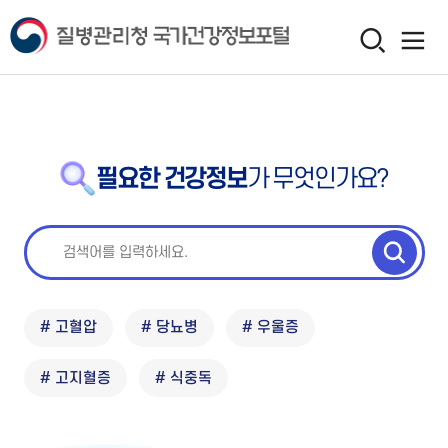
필요한 건강정보
가 무엇인가요?
# 고혈압
# 당뇨병
# 우울증
# 고지혈증
# 식중독