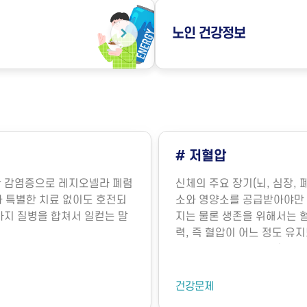
노인
건강정보
# 저혈압
의한 감염증으로 레지오넬라 폐렴
신체의 주요 장기(뇌, 심장, 
라병)과 특별한 치료 없이도 호전되
소와 영양소를 공급받아야만 
 두 가지 질병을 합쳐서 일컫는 말
지는 물론 생존을 위해서는 
력, 즉 혈압이 어느 정도 유
명의 유지에 매우 중요합니다
장에서 뿜어져 나오는 혈액의
기능에 의해 내보내는 혈액의
건강문제
요인에 의해 결정됩니다. 혈관