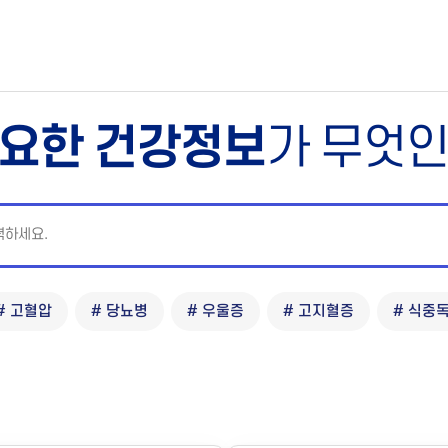
요한 건강정보
가 무엇
# 고혈압
# 당뇨병
# 우울증
# 고지혈증
# 식중