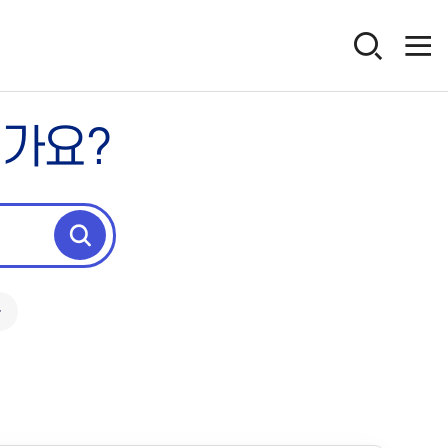
인가요?
독