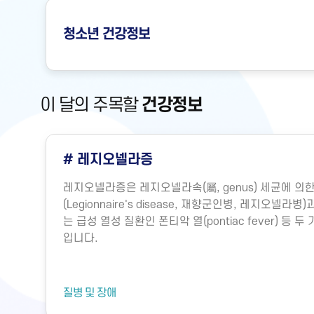
청소년
건강정보
이 달의 주목할
건강정보
# 레지오넬라증
레지오넬라증은 레지오넬라속(屬, genus) 세균에 
(Legionnaire's disease, 재향군인병, 레지오넬
는 급성 열성 질환인 폰티악 열(pontiac fever) 등
입니다.
질병 및 장애