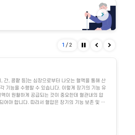
1
/
2
정지
이전
다음
#
폐, 간, 콩팥 등)는 심장으로부터 나오는 혈액을 통해 산
다중
각 기능을 수행할 수 있습니다. 이렇게 장기의 기능 유
박물
혈액이 원활하게 공급되는 것이 중요한데 혈관내의 압
미세
지되어야 합니다. 따라서 혈압은 장기의 기능 보존 및 생
물성
.그렇다면 혈압은 어떻게 형성될까요?혈압은 주로 심
히 
 양과 혈관의 직경에 따라 결정됩니다. 심장에서 펌프
이나
 양을 심박출량이라고 하는데, 이는 그림과 같이 여러
냉방
위
의 직경은 혈압에 훨씬 더 중요한데, 혈관의 직경이 조