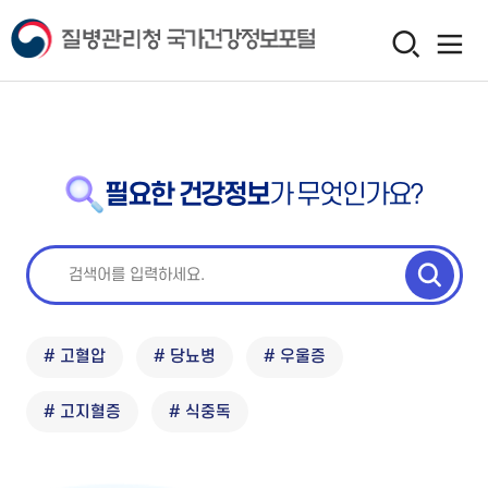
필요한 건강정보
가 무엇인가요?
# 고혈압
# 당뇨병
# 우울증
# 고지혈증
# 식중독