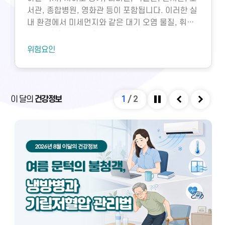
서관, 종합병원, 영화관 등이 포함됩니다. 이러한 실
내 환경에서 미세먼지와 같은 대기 오염 물질, 휘발
성유기화합물, 일산화탄소, 이산화탄소, 미생물성
오염물질에 노출되면 호흡기 질환 등 다양한 건강 문
위험요인
제가 생길 수 있습니다. 특히 밀집된 환경에서 환기
가 부족하면 두통, 구토, 근육통, 불쾌감과 같은 빌딩
증후군이나 새집증후군 증상이 발생할 수 있으며,
실내외 온도 차와 건조한 환경으로 인해 냉방병도 나
이 달의
건강정보
1
/
2
타날 수 있습니다. 이러한 건강 문제는 적절한 환기
정지
이전
다음
와 충분한 휴식을 통해 대부분 예방 및 관리할 수 있
습니다.