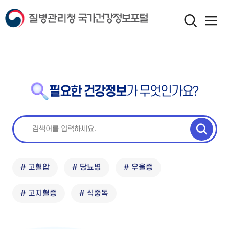
필요한 건강정보
가 무엇인가요?
# 고혈압
# 당뇨병
# 우울증
# 고지혈증
# 식중독