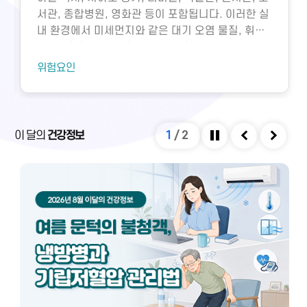
서관, 종합병원, 영화관 등이 포함됩니다. 이러한 실
내 환경에서 미세먼지와 같은 대기 오염 물질, 휘발
성유기화합물, 일산화탄소, 이산화탄소, 미생물성
오염물질에 노출되면 호흡기 질환 등 다양한 건강 문
위험요인
제가 생길 수 있습니다. 특히 밀집된 환경에서 환기
가 부족하면 두통, 구토, 근육통, 불쾌감과 같은 빌딩
증후군이나 새집증후군 증상이 발생할 수 있으며,
실내외 온도 차와 건조한 환경으로 인해 냉방병도 나
이 달의
건강정보
1
/
2
타날 수 있습니다. 이러한 건강 문제는 적절한 환기
정지
이전
다음
와 충분한 휴식을 통해 대부분 예방 및 관리할 수 있
습니다.