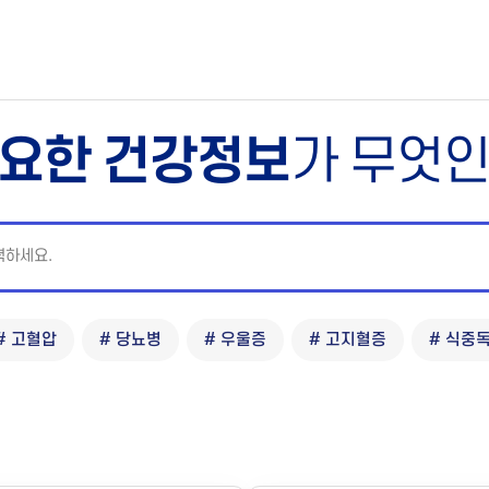
요한 건강정보
가 무엇
# 고혈압
# 당뇨병
# 우울증
# 고지혈증
# 식중