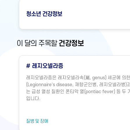
청소년
건강정보
이 달의 주목할
건강정보
# 레지오넬라증
레지오넬라증은 레지오넬라속(屬, genus) 세균에 
(Legionnaire's disease, 재향군인병, 레지오넬
는 급성 열성 질환인 폰티악 열(pontiac fever) 등
입니다.
질병 및 장애