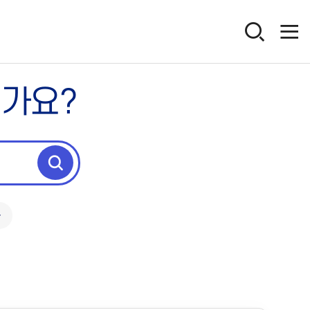
인가요?
독