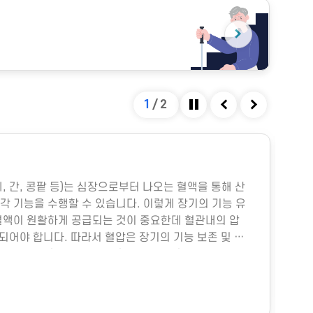
1
/
2
정지
이전
다음
#
폐, 간, 콩팥 등)는 심장으로부터 나오는 혈액을 통해 산
다중
각 기능을 수행할 수 있습니다. 이렇게 장기의 기능 유
박물
혈액이 원활하게 공급되는 것이 중요한데 혈관내의 압
미세
지되어야 합니다. 따라서 혈압은 장기의 기능 보존 및 생
물성
.그렇다면 혈압은 어떻게 형성될까요?혈압은 주로 심
히 
 양과 혈관의 직경에 따라 결정됩니다. 심장에서 펌프
이나
 양을 심박출량이라고 하는데, 이는 그림과 같이 여러
냉방
위
의 직경은 혈압에 훨씬 더 중요한데, 혈관의 직경이 조