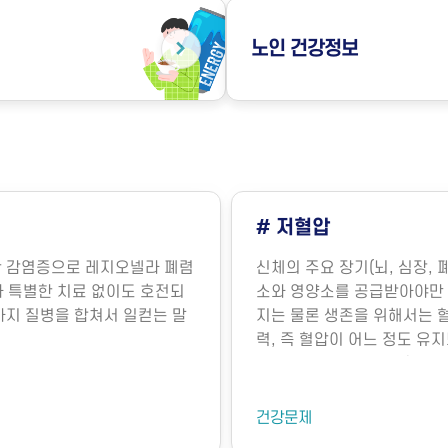
노인
건강정보
# 저혈압
의한 감염증으로 레지오넬라 폐렴
신체의 주요 장기(뇌, 심장, 
라병)과 특별한 치료 없이도 호전되
소와 영양소를 공급받아야만 
 두 가지 질병을 합쳐서 일컫는 말
지는 물론 생존을 위해서는 
력, 즉 혈압이 어느 정도 유
명의 유지에 매우 중요합니다
장에서 뿜어져 나오는 혈액의
기능에 의해 내보내는 혈액의
건강문제
요인에 의해 결정됩니다. 혈관