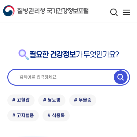
필요한 건강정보
가 무엇인가요?
# 고혈압
# 당뇨병
# 우울증
# 고지혈증
# 식중독