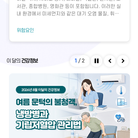
서관, 종합병원, 영화관 등이 포함됩니다. 이러한 실
내 환경에서 미세먼지와 같은 대기 오염 물질, 휘발
성유기화합물, 일산화탄소, 이산화탄소, 미생물성
오염물질에 노출되면 호흡기 질환 등 다양한 건강 문
위험요인
제가 생길 수 있습니다. 특히 밀집된 환경에서 환기
가 부족하면 두통, 구토, 근육통, 불쾌감과 같은 빌딩
증후군이나 새집증후군 증상이 발생할 수 있으며,
실내외 온도 차와 건조한 환경으로 인해 냉방병도 나
이 달의
건강정보
1
/
2
타날 수 있습니다. 이러한 건강 문제는 적절한 환기
정지
이전
다음
와 충분한 휴식을 통해 대부분 예방 및 관리할 수 있
습니다.