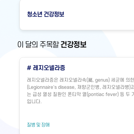
청소년
건강정보
이 달의 주목할
건강정보
# 저혈압
 폐렴
신체의 주요 장기(뇌, 심장, 폐, 간, 콩팥 등)는 심장
전되
소와 영양소를 공급받아야만 각 기능을 수행할 수 있습
는 말
지는 물론 생존을 위해서는 혈액이 원활하게 공급되는
력, 즉 혈압이 어느 정도 유지되어야 합니다. 따라서 혈
명의 유지에 매우 중요합니다.그렇다면 혈압은 어떻게
장에서 뿜어져 나오는 혈액의 양과 혈관의 직경에 따라
기능에 의해 내보내는 혈액의 양을 심박출량이라고 하는
건강문제
요인에 의해 결정됩니다. 혈관의 직경은 혈압에 훨씬 더