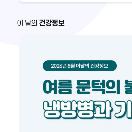
금만 변해도 혈압에 큰 영향을 미칩니다. 혈관의 직경
수축시키는 인자가 서로 작용하여 결정되는데, 자율신
하지만 이런 조절의 한계를 넘어설 정도로 혈압이 저하
이 달의
건강정보
벗어난 병적인 상태로, 질병의 종류 및 심한 정도에 따
릅니다.