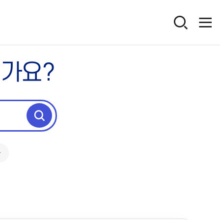
인가요?
독