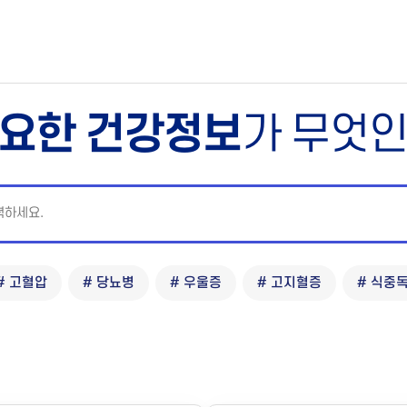
요한 건강정보
가 무엇
# 고혈압
# 당뇨병
# 우울증
# 고지혈증
# 식중