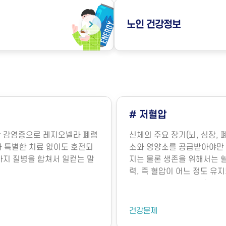
노인
건강정보
# 다중이용시설에서의 
으로부터 나오는 혈액을 통해 산
다중이용시설은 불특정 다수가
니다. 이렇게 장기의 기능 유
박물관, 전시관, 도서관, 종
 것이 중요한데 혈관내의 압
미세먼지와 같은 대기 오염 
압은 장기의 기능 보존 및 생
물성 오염물질에 노출되면 호흡
 형성될까요?혈압은 주로 심
히 밀집된 환경에서 환기가 부
 결정됩니다. 심장에서 펌프
이나 새집증후군 증상이 발생
데, 이는 그림과 같이 여러
냉방병도 나타날 수 있습니다
위험요인
 중요한데, 혈관의 직경이 조
해