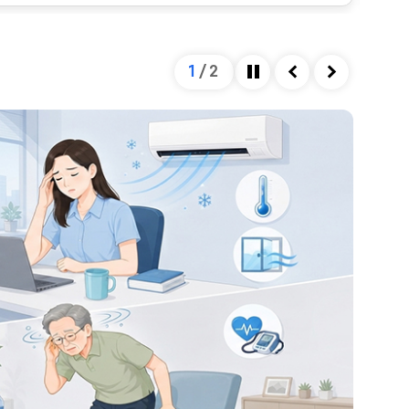
2
/
2
정지
이전
다음