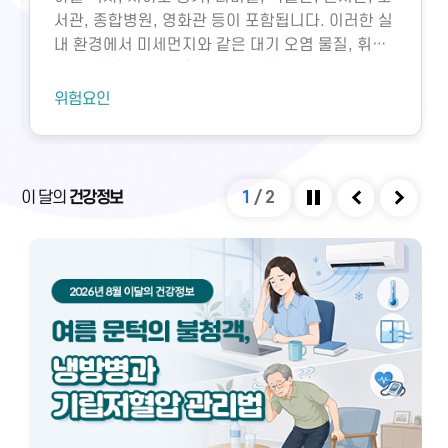
서관, 종합병원, 영화관 등이 포함됩니다. 이러한 실
내 환경에서 미세먼지와 같은 대기 오염 물질, 휘발
성유기화합물, 일산화탄소, 이산화탄소, 미생물성
오염물질에 노출되면 호흡기 질환 등 다양한 건강 문
위험요인
제가 생길 수 있습니다. 특히 밀집된 환경에서 환기
가 부족하면 두통, 구토, 근육통, 불쾌감과 같은 빌딩
증후군이나 새집증후군 증상이 발생할 수 있으며,
실내외 온도 차와 건조한 환경으로 인해 냉방병도 나
이 달의
건강정보
1
/
2
타날 수 있습니다. 이러한 건강 문제는 적절한 환기
정지
이전
다음
와 충분한 휴식을 통해 대부분 예방 및 관리할 수 있
습니다.