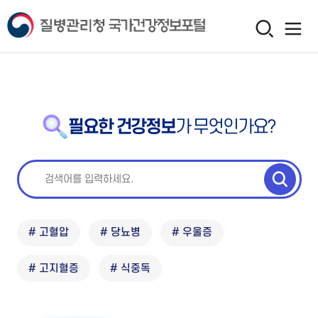
필요한 건강정보
가 무엇인가요?
# 고혈압
# 당뇨병
# 우울증
# 고지혈증
# 식중독