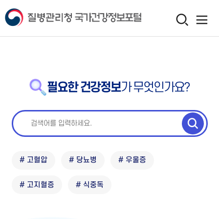
필요한 건강정보
가 무엇인가요?
# 고혈압
# 당뇨병
# 우울증
# 고지혈증
# 식중독