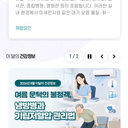
서관, 종합병원, 영화관 등이 포함됩니다. 이러한 실
내 환경에서 미세먼지와 같은 대기 오염 물질, 휘발
성유기화합물, 일산화탄소, 이산화탄소, 미생물성
오염물질에 노출되면 호흡기 질환 등 다양한 건강 문
위험요인
제가 생길 수 있습니다. 특히 밀집된 환경에서 환기
가 부족하면 두통, 구토, 근육통, 불쾌감과 같은 빌딩
증후군이나 새집증후군 증상이 발생할 수 있으며,
실내외 온도 차와 건조한 환경으로 인해 냉방병도 나
이 달의
건강정보
1
/
2
타날 수 있습니다. 이러한 건강 문제는 적절한 환기
정지
이전
다음
와 충분한 휴식을 통해 대부분 예방 및 관리할 수 있
습니다.