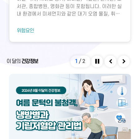
서관, 종합병원, 영화관 등이 포함됩니다. 이러한 실
내 환경에서 미세먼지와 같은 대기 오염 물질, 휘발
성유기화합물, 일산화탄소, 이산화탄소, 미생물성
오염물질에 노출되면 호흡기 질환 등 다양한 건강 문
위험요인
제가 생길 수 있습니다. 특히 밀집된 환경에서 환기
가 부족하면 두통, 구토, 근육통, 불쾌감과 같은 빌딩
증후군이나 새집증후군 증상이 발생할 수 있으며,
실내외 온도 차와 건조한 환경으로 인해 냉방병도 나
이 달의
건강정보
1
/
2
타날 수 있습니다. 이러한 건강 문제는 적절한 환기
정지
이전
다음
와 충분한 휴식을 통해 대부분 예방 및 관리할 수 있
습니다.