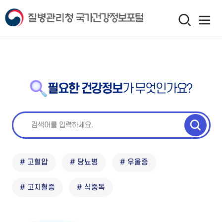
필요한 건강정보
가 무엇인가요?
# 고혈압
# 당뇨병
# 우울증
# 고지혈증
# 식중독