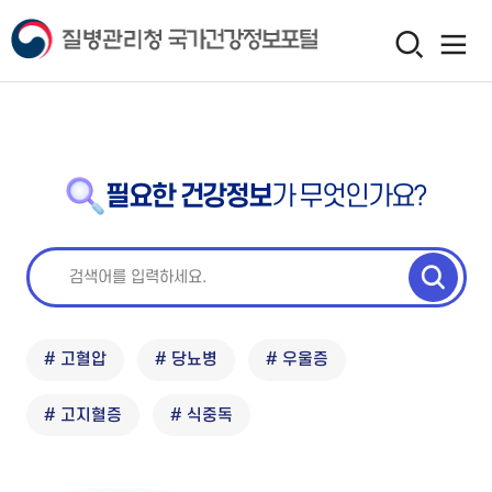
필요한 건강정보
가 무엇인가요?
# 고혈압
# 당뇨병
# 우울증
# 고지혈증
# 식중독