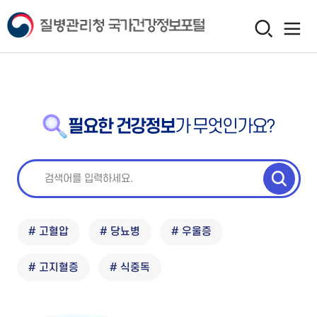
필요한 건강정보
가 무엇인가요?
# 고혈압
# 당뇨병
# 우울증
# 고지혈증
# 식중독