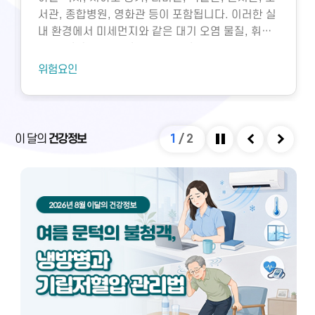
서관, 종합병원, 영화관 등이 포함됩니다. 이러한 실
내 환경에서 미세먼지와 같은 대기 오염 물질, 휘발
성유기화합물, 일산화탄소, 이산화탄소, 미생물성
오염물질에 노출되면 호흡기 질환 등 다양한 건강 문
위험요인
제가 생길 수 있습니다. 특히 밀집된 환경에서 환기
가 부족하면 두통, 구토, 근육통, 불쾌감과 같은 빌딩
증후군이나 새집증후군 증상이 발생할 수 있으며,
실내외 온도 차와 건조한 환경으로 인해 냉방병도 나
이 달의
건강정보
1
/
2
타날 수 있습니다. 이러한 건강 문제는 적절한 환기
정지
이전
다음
와 충분한 휴식을 통해 대부분 예방 및 관리할 수 있
습니다.