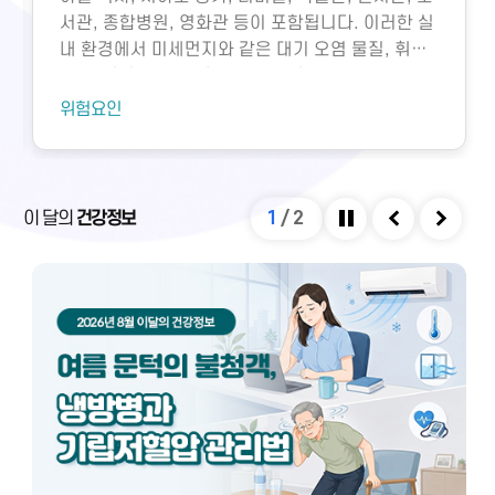
서관, 종합병원, 영화관 등이 포함됩니다. 이러한 실
내 환경에서 미세먼지와 같은 대기 오염 물질, 휘발
성유기화합물, 일산화탄소, 이산화탄소, 미생물성
오염물질에 노출되면 호흡기 질환 등 다양한 건강 문
위험요인
제가 생길 수 있습니다. 특히 밀집된 환경에서 환기
가 부족하면 두통, 구토, 근육통, 불쾌감과 같은 빌딩
증후군이나 새집증후군 증상이 발생할 수 있으며,
실내외 온도 차와 건조한 환경으로 인해 냉방병도 나
이 달의
건강정보
1
/
2
타날 수 있습니다. 이러한 건강 문제는 적절한 환기
정지
이전
다음
와 충분한 휴식을 통해 대부분 예방 및 관리할 수 있
습니다.