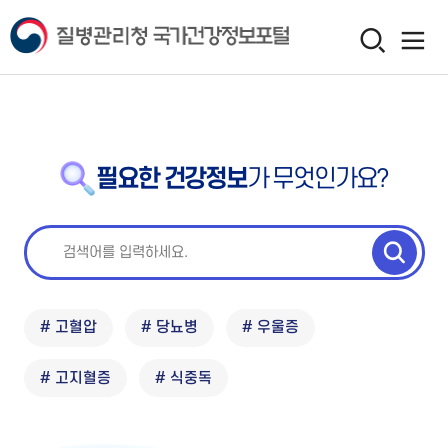
필요한 건강정보
가 무엇인가요?
# 고혈압
# 당뇨병
# 우울증
# 고지혈증
# 식중독