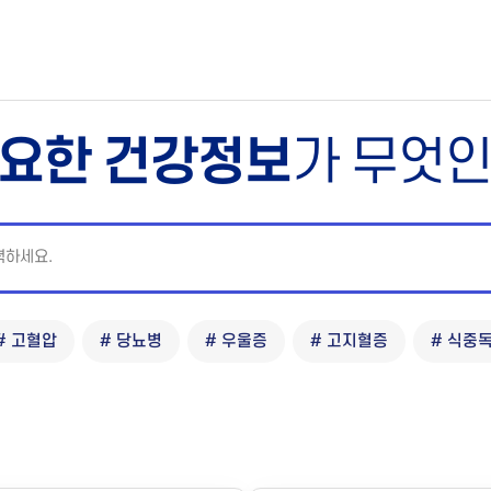
요한 건강정보
가 무엇
# 고혈압
# 당뇨병
# 우울증
# 고지혈증
# 식중