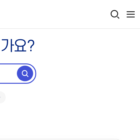
인가요?
독