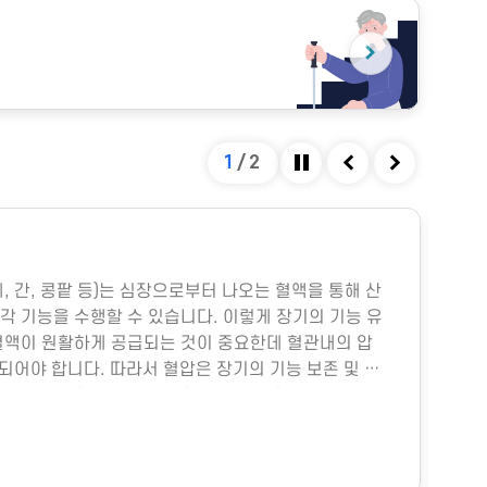
2
/
2
정지
이전
다음
#
폐, 간, 콩팥 등)는 심장으로부터 나오는 혈액을 통해 산
다중
각 기능을 수행할 수 있습니다. 이렇게 장기의 기능 유
박물
혈액이 원활하게 공급되는 것이 중요한데 혈관내의 압
미세
지되어야 합니다. 따라서 혈압은 장기의 기능 보존 및 생
물성
.그렇다면 혈압은 어떻게 형성될까요?혈압은 주로 심
히 
 양과 혈관의 직경에 따라 결정됩니다. 심장에서 펌프
이나
 양을 심박출량이라고 하는데, 이는 그림과 같이 여러
냉방
위
의 직경은 혈압에 훨씬 더 중요한데, 혈관의 직경이 조