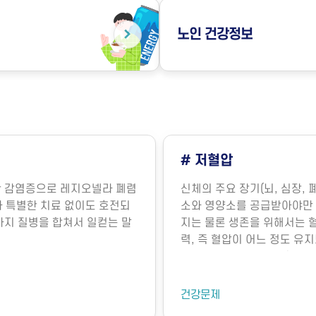
노인
건강정보
# 저혈압
의한 감염증으로 레지오넬라 폐렴
신체의 주요 장기(뇌, 심장, 
라병)과 특별한 치료 없이도 호전되
소와 영양소를 공급받아야만 
 두 가지 질병을 합쳐서 일컫는 말
지는 물론 생존을 위해서는 
력, 즉 혈압이 어느 정도 유
명의 유지에 매우 중요합니다
장에서 뿜어져 나오는 혈액의
기능에 의해 내보내는 혈액의
건강문제
요인에 의해 결정됩니다. 혈관