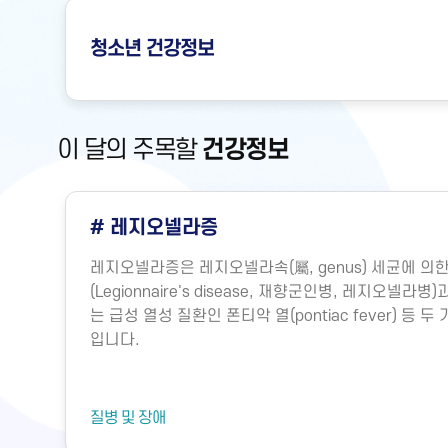
청소년
건강정보
이 달의 주목할
건강정보
# 레지오넬라증
레지오넬라증은 레지오넬라속(屬, genus) 세균에 
(Legionnaire's disease, 재향군인병, 레지오넬
는 급성 열성 질환인 폰티악 열(pontiac fever) 등
입니다.
질병 및 장애