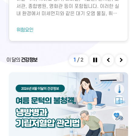
서관, 종합병원, 영화관 등이 포함됩니다. 이러한 실
내 환경에서 미세먼지와 같은 대기 오염 물질, 휘발
성유기화합물, 일산화탄소, 이산화탄소, 미생물성
오염물질에 노출되면 호흡기 질환 등 다양한 건강 문
위험요인
제가 생길 수 있습니다. 특히 밀집된 환경에서 환기
가 부족하면 두통, 구토, 근육통, 불쾌감과 같은 빌딩
증후군이나 새집증후군 증상이 발생할 수 있으며,
실내외 온도 차와 건조한 환경으로 인해 냉방병도 나
이 달의
건강정보
1
/
2
타날 수 있습니다. 이러한 건강 문제는 적절한 환기
정지
이전
다음
와 충분한 휴식을 통해 대부분 예방 및 관리할 수 있
습니다.