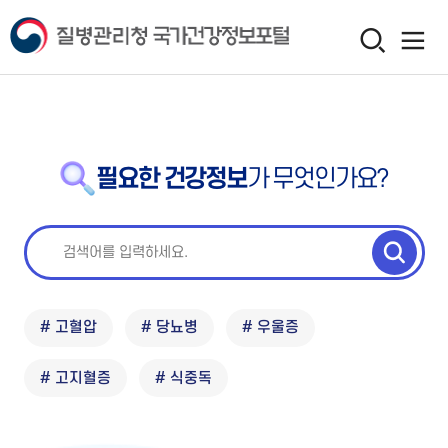
필요한 건강정보
가 무엇인가요?
# 고혈압
# 당뇨병
# 우울증
# 고지혈증
# 식중독