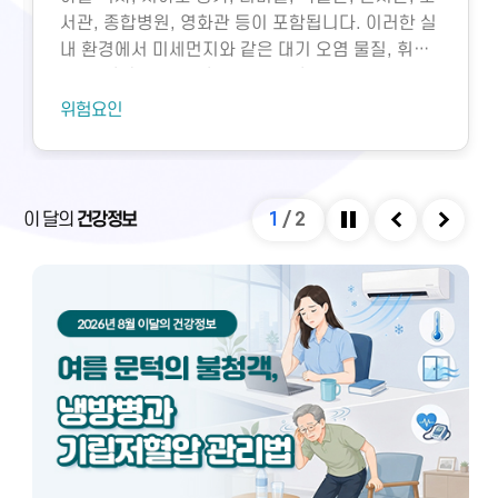
서관, 종합병원, 영화관 등이 포함됩니다. 이러한 실
내 환경에서 미세먼지와 같은 대기 오염 물질, 휘발
성유기화합물, 일산화탄소, 이산화탄소, 미생물성
오염물질에 노출되면 호흡기 질환 등 다양한 건강 문
위험요인
제가 생길 수 있습니다. 특히 밀집된 환경에서 환기
가 부족하면 두통, 구토, 근육통, 불쾌감과 같은 빌딩
증후군이나 새집증후군 증상이 발생할 수 있으며,
실내외 온도 차와 건조한 환경으로 인해 냉방병도 나
이 달의
건강정보
1
/
2
타날 수 있습니다. 이러한 건강 문제는 적절한 환기
정지
이전
다음
와 충분한 휴식을 통해 대부분 예방 및 관리할 수 있
습니다.