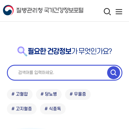
필요한 건강정보
가 무엇인가요?
# 고혈압
# 당뇨병
# 우울증
# 고지혈증
# 식중독