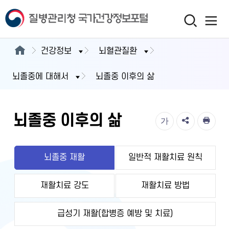
건강정보
뇌혈관질환
뇌졸중에 대해서
뇌졸중 이후의 삶
뇌졸중 이후의 삶
가
뇌졸중 재활
일반적 재활치료 원칙
재활치료 강도
재활치료 방법
급성기 재활(합병증 예방 및 치료)