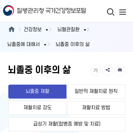
건강정보
뇌혈관질환
뇌졸중에 대해서
뇌졸중 이후의 삶
뇌졸중 이후의 삶
가
뇌졸중 재활
일반적 재활치료 원칙
재활치료 강도
재활치료 방법
급성기 재활(합병증 예방 및 치료)