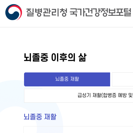
뇌졸중 이후의 삶
뇌졸중 재활
급성기 재활(합병증 예방 및
뇌졸중 재활