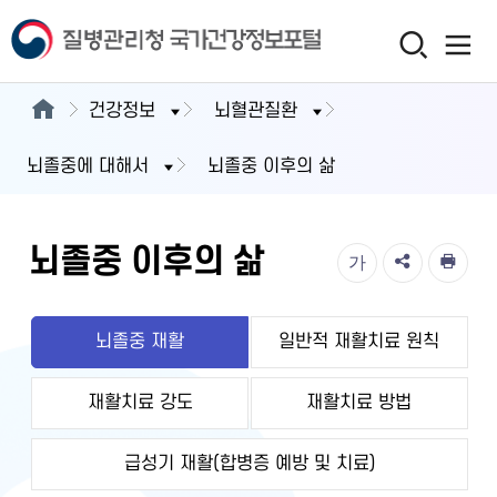
건강정보
뇌혈관질환
뇌졸중에 대해서
뇌졸중 이후의 삶
뇌졸중 이후의 삶
가
뇌졸중 재활
일반적 재활치료 원칙
재활치료 강도
재활치료 방법
급성기 재활(합병증 예방 및 치료)