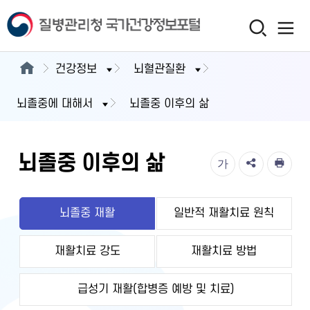
건강정보
뇌혈관질환
뇌졸중에 대해서
뇌졸중 이후의 삶
뇌졸중 이후의 삶
가
뇌졸중 재활
일반적 재활치료 원칙
재활치료 강도
재활치료 방법
급성기 재활(합병증 예방 및 치료)