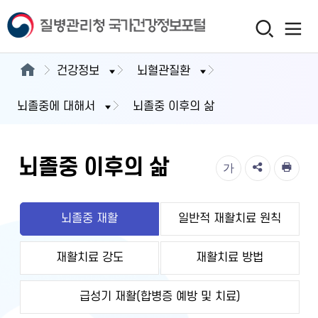
건강정보
뇌혈관질환
뇌졸중에 대해서
뇌졸중 이후의 삶
뇌졸중 이후의 삶
가
뇌졸중 재활
일반적 재활치료 원칙
재활치료 강도
재활치료 방법
급성기 재활(합병증 예방 및 치료)