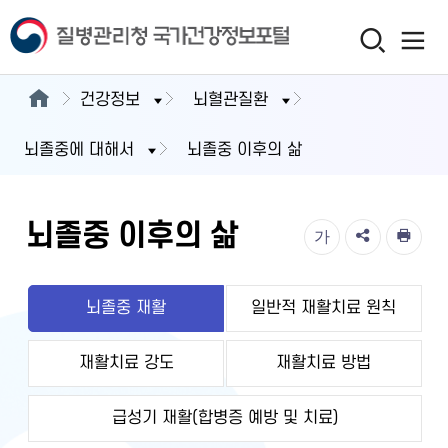
건강정보
뇌혈관질환
뇌졸중에 대해서
뇌졸중 이후의 삶
뇌졸중 이후의 삶
가
뇌졸중 재활
일반적 재활치료 원칙
재활치료 강도
재활치료 방법
급성기 재활(합병증 예방 및 치료)