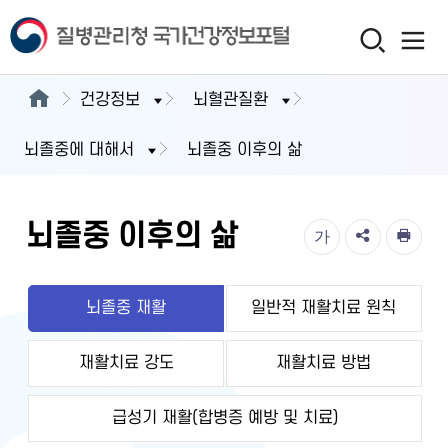
건강정보
뇌혈관질환
뇌졸중에 대해서
뇌졸중 이후의 삶
뇌졸중 이후의 삶
가
뇌졸중 재활
일반적 재활치료 원칙
재활치료 강도
재활치료 방법
급성기 재활(합병증 예방 및 치료)