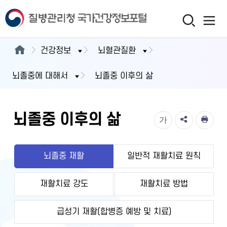
건강정보
뇌혈관질환
뇌졸중에 대해서
뇌졸중 이후의 삶
뇌졸중 이후의 삶
가
뇌졸중 재활
일반적 재활치료 원칙
재활치료 강도
재활치료 방법
급성기 재활(합병증 예방 및 치료)