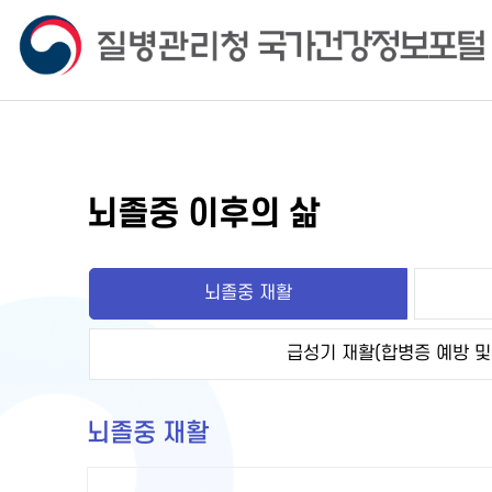
뇌졸중 이후의 삶
뇌졸중 재활
급성기 재활(합병증 예방 및
뇌졸중 재활