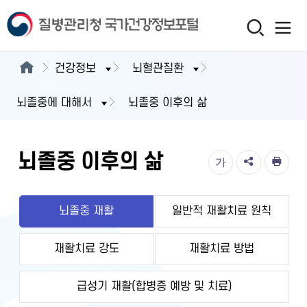
건강정보
뇌혈관질환
뇌졸중에 대해서
뇌졸중 이후의 삶
뇌졸중 이후의 삶
가
뇌졸중 재활
일반적 재활치료 원칙
재활치료 강도
재활치료 방법
급성기 재활(합병증 예방 및 치료)