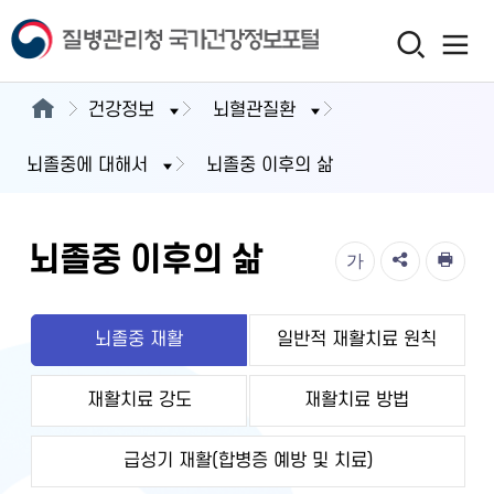
건강정보
뇌혈관질환
뇌졸중에 대해서
뇌졸중 이후의 삶
뇌졸중 이후의 삶
가
뇌졸중 재활
일반적 재활치료 원칙
재활치료 강도
재활치료 방법
급성기 재활(합병증 예방 및 치료)