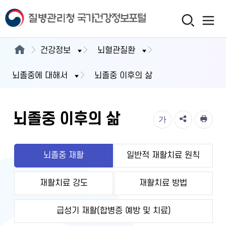
건강정보
뇌혈관질환
뇌졸중에 대해서
뇌졸중 이후의 삶
뇌졸중 이후의 삶
가
뇌졸중 재활
일반적 재활치료 원칙
재활치료 강도
재활치료 방법
급성기 재활(합병증 예방 및 치료)