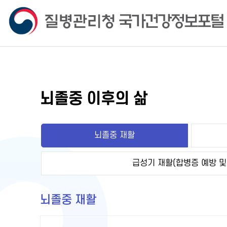
뇌졸중 이후의 삶
뇌졸중 재활
급성기 재활(합병증 예방 및
뇌졸중 재활