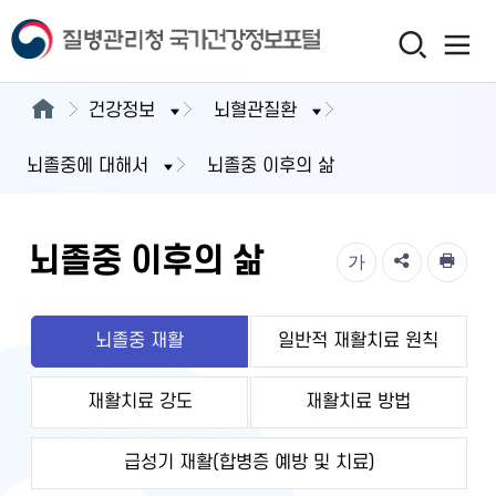
건강정보
뇌혈관질환
뇌졸중에 대해서
뇌졸중 이후의 삶
뇌졸중 이후의 삶
가
뇌졸중 재활
일반적 재활치료 원칙
재활치료 강도
재활치료 방법
급성기 재활(합병증 예방 및 치료)