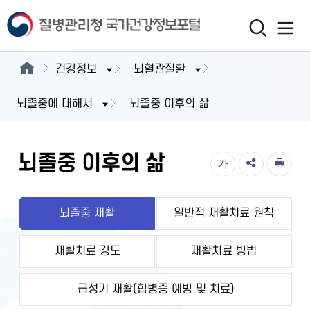
건강정보
뇌혈관질환
뇌졸중에 대해서
뇌졸중 이후의 삶
뇌졸중 이후의 삶
가
뇌졸중 재활
일반적 재활치료 원칙
재활치료 강도
재활치료 방법
급성기 재활(합병증 예방 및 치료)