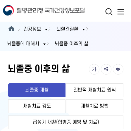
건강정보
뇌혈관질환
뇌졸중에 대해서
뇌졸중 이후의 삶
뇌졸중 이후의 삶
가
뇌졸중 재활
일반적 재활치료 원칙
재활치료 강도
재활치료 방법
급성기 재활(합병증 예방 및 치료)