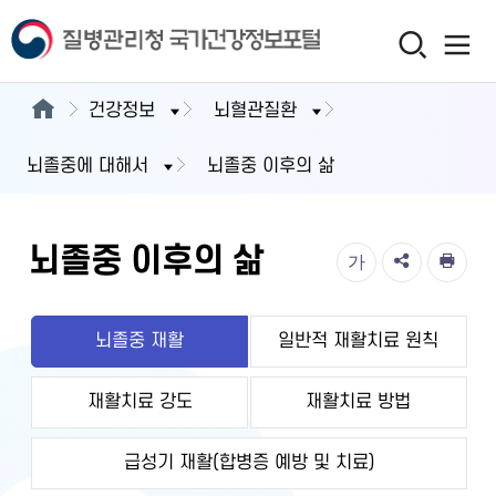
건강정보
뇌혈관질환
뇌졸중에 대해서
뇌졸중 이후의 삶
뇌졸중 이후의 삶
가
뇌졸중 재활
일반적 재활치료 원칙
재활치료 강도
재활치료 방법
급성기 재활(합병증 예방 및 치료)