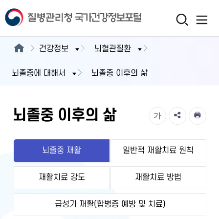
건강정보
뇌혈관질환
뇌졸중에 대해서
뇌졸중 이후의 삶
뇌졸중 이후의 삶
가
뇌졸중 재활
일반적 재활치료 원칙
재활치료 강도
재활치료 방법
급성기 재활(합병증 예방 및 치료)