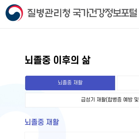
뇌졸중 이후의 삶
뇌졸중 재활
급성기 재활(합병증 예방 및
뇌졸중 재활