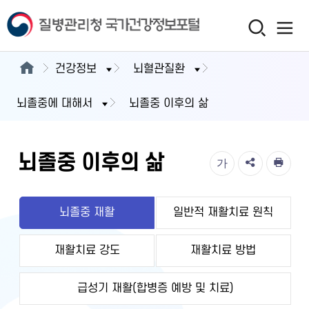
건강정보
뇌혈관질환
뇌졸중에 대해서
뇌졸중 이후의 삶
뇌졸중 이후의 삶
가
뇌졸중 재활
일반적 재활치료 원칙
재활치료 강도
재활치료 방법
급성기 재활(합병증 예방 및 치료)