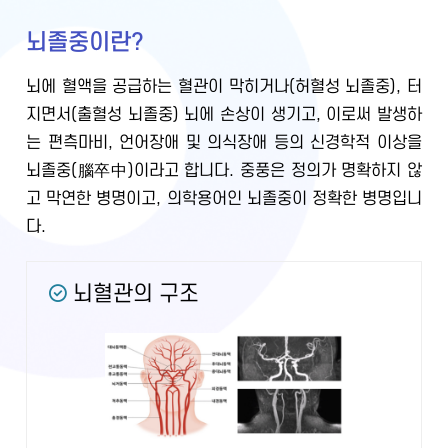
뇌졸중이란?
뇌에 혈액을 공급하는 혈관이 막히거나(허혈성 뇌졸중), 터
지면서(출혈성 뇌졸중) 뇌에 손상이 생기고, 이로써 발생하
는 편측마비, 언어장애 및 의식장애 등의 신경학적 이상을
뇌졸중(腦卒中)이라고 합니다. 중풍은 정의가 명확하지 않
고 막연한 병명이고, 의학용어인 뇌졸중이 정확한 병명입니
다.
뇌혈관의 구조