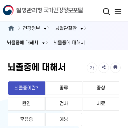
건강정보
뇌혈관질환
뇌졸중에 대해서
뇌졸중에 대해서
뇌졸중에 대해서
가
뇌졸중이란?
종류
증상
원인
검사
치료
후유증
예방