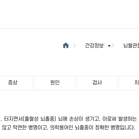
건강정보
뇌혈관
증상
원인
검사
, 터지면서(출혈성 뇌졸중) 뇌에 손상이 생기고, 이로써 발생하는
 않고 막연한 병명이고, 의학용어인 뇌졸중이 정확한 병명입니다.