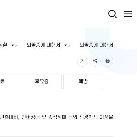
질환
뇌졸중에 대해서
뇌졸중에 대해서
가
치료
후유증
예방
 편측마비, 언어장애 및 의식장애 등의 신경학적 이상을