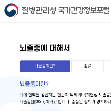
뇌졸중에 대해서
뇌졸중이란?
종류
뇌졸중이란?
뇌에 혈액을 공급하는 혈관이 막히거나(허혈성 뇌졸중)
뇌졸중(腦卒中)이라고 합니다. 중풍은 정의가 명확하지