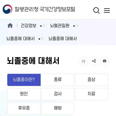
건강정보
뇌혈관질환
뇌졸중에 대해서
뇌졸중에 대해서
뇌졸중에 대해서
가
뇌졸중이란?
종류
증상
원인
검사
치료
후유증
예방