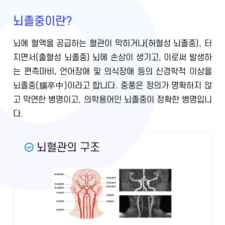
뇌졸중이란?
뇌에 혈액을 공급하는 혈관이 막히거나(허혈성 뇌졸중), 터
지면서(출혈성 뇌졸중) 뇌에 손상이 생기고, 이로써 발생하
는 편측마비, 언어장애 및 의식장애 등의 신경학적 이상을
뇌졸중(腦卒中)이라고 합니다. 중풍은 정의가 명확하지 않
고 막연한 병명이고, 의학용어인 뇌졸중이 정확한 병명입니
다.
뇌혈관의 구조