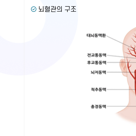
뇌혈관의 구조