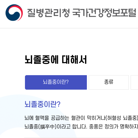
뇌졸중에 대해서
뇌졸중이란?
종류
뇌졸중이란?
뇌에 혈액을 공급하는 혈관이 막히거나(허혈성 뇌졸중)
뇌졸중(腦卒中)이라고 합니다. 중풍은 정의가 명확하지