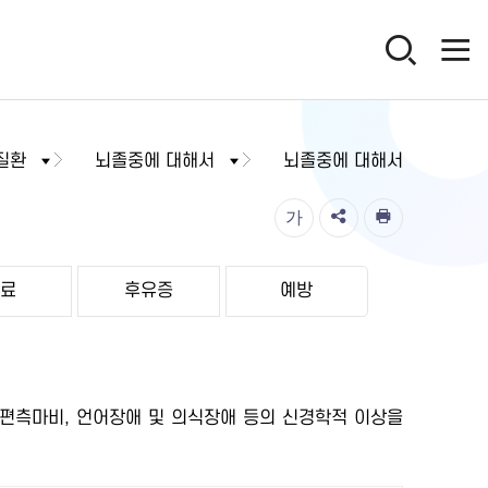
질환
뇌졸중에 대해서
뇌졸중에 대해서
가
치료
후유증
예방
 편측마비, 언어장애 및 의식장애 등의 신경학적 이상을