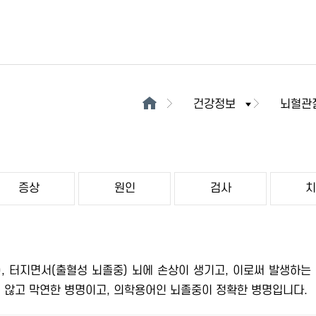
건강정보
뇌혈관
증상
원인
검사
, 터지면서(출혈성 뇌졸중) 뇌에 손상이 생기고, 이로써 발생하는
 않고 막연한 병명이고, 의학용어인 뇌졸중이 정확한 병명입니다.