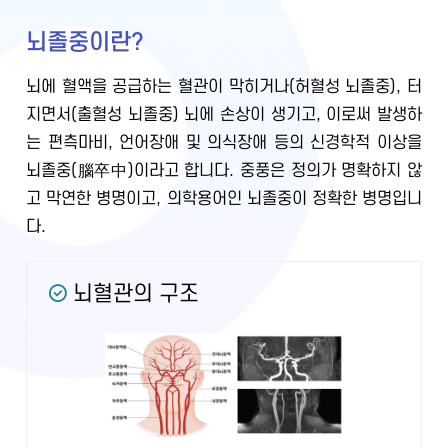
뇌졸중이란?
뇌에 혈액을 공급하는 혈관이 막히거나(허혈성 뇌졸중), 터
지면서(출혈성 뇌졸중) 뇌에 손상이 생기고, 이로써 발생하
는 편측마비, 언어장애 및 의식장애 등의 신경학적 이상을
뇌졸중(腦卒中)이라고 합니다. 중풍은 정의가 명확하지 않
고 막연한 병명이고, 의학용어인 뇌졸중이 정확한 병명입니
다.
뇌혈관의 구조