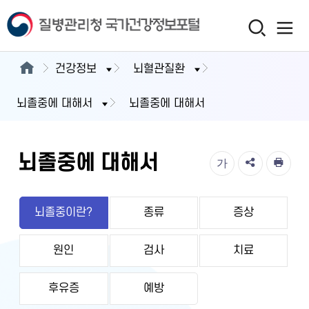
건강정보
뇌혈관질환
뇌졸중에 대해서
뇌졸중에 대해서
뇌졸중에 대해서
가
뇌졸중이란?
종류
증상
원인
검사
치료
후유증
예방