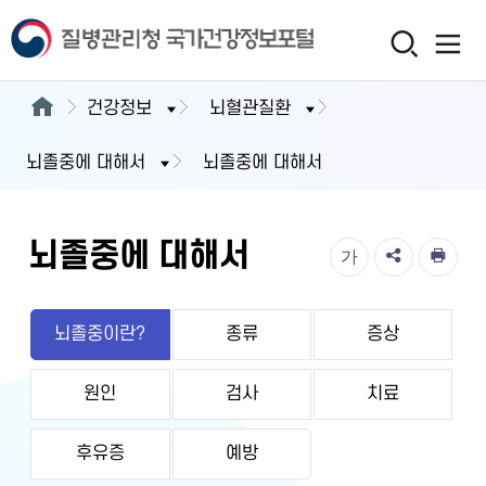
건강정보
뇌혈관질환
뇌졸중에 대해서
뇌졸중에 대해서
뇌졸중에 대해서
가
뇌졸중이란?
종류
증상
원인
검사
치료
후유증
예방