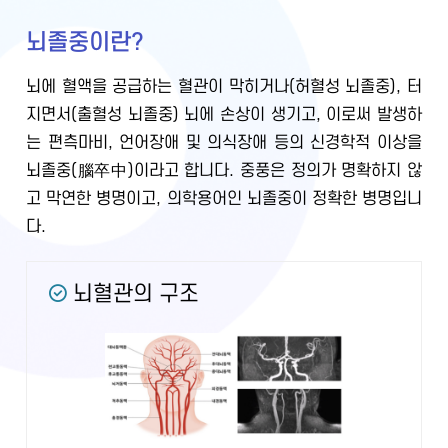
뇌졸중이란?
뇌에 혈액을 공급하는 혈관이 막히거나(허혈성 뇌졸중), 터
지면서(출혈성 뇌졸중) 뇌에 손상이 생기고, 이로써 발생하
는 편측마비, 언어장애 및 의식장애 등의 신경학적 이상을
뇌졸중(腦卒中)이라고 합니다. 중풍은 정의가 명확하지 않
고 막연한 병명이고, 의학용어인 뇌졸중이 정확한 병명입니
다.
뇌혈관의 구조