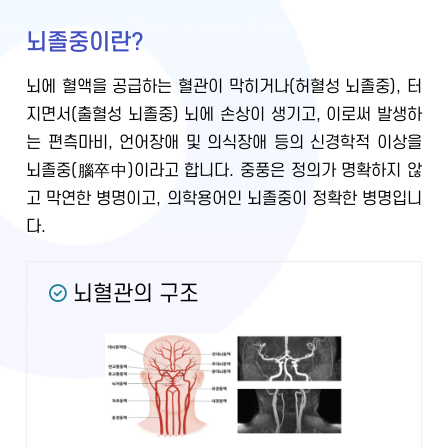
뇌졸중이란?
뇌에 혈액을 공급하는 혈관이 막히거나(허혈성 뇌졸중), 터
지면서(출혈성 뇌졸중) 뇌에 손상이 생기고, 이로써 발생하
는 편측마비, 언어장애 및 의식장애 등의 신경학적 이상을
뇌졸중(腦卒中)이라고 합니다. 중풍은 정의가 명확하지 않
고 막연한 병명이고, 의학용어인 뇌졸중이 정확한 병명입니
다.
뇌혈관의 구조