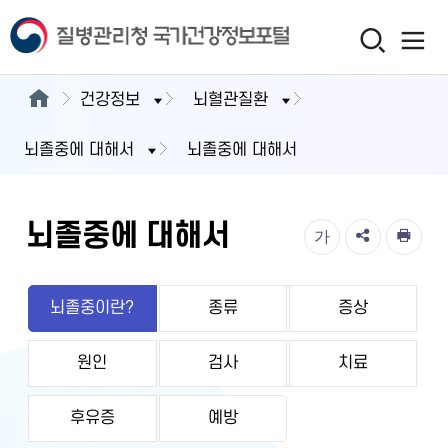
건강정보
뇌혈관질환
뇌졸중에 대해서
뇌졸중에 대해서
뇌졸중에 대해서
가
뇌졸중이란?
종류
증상
원인
검사
치료
후유증
예방