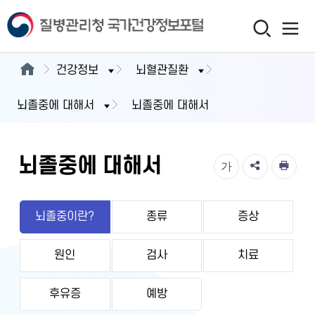
건강정보
뇌혈관질환
뇌졸중에 대해서
뇌졸중에 대해서
뇌졸중에 대해서
가
뇌졸중이란?
종류
증상
원인
검사
치료
후유증
예방