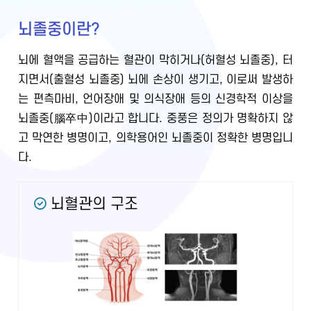
뇌졸중이란?
뇌에 혈액을 공급하는 혈관이 막히거나(허혈성 뇌졸중), 터
지면서(출혈성 뇌졸중) 뇌에 손상이 생기고, 이로써 발생하
는 편측마비, 언어장애 및 의식장애 등의 신경학적 이상을
뇌졸중(腦卒中)이라고 합니다. 중풍은 정의가 명확하지 않
고 막연한 병명이고, 의학용어인 뇌졸중이 정확한 병명입니
다.
뇌혈관의 구조