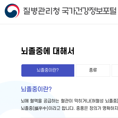
뇌졸중에 대해서
뇌졸중이란?
종류
뇌졸중이란?
뇌에 혈액을 공급하는 혈관이 막히거나(허혈성 뇌졸중)
뇌졸중(腦卒中)이라고 합니다. 중풍은 정의가 명확하지