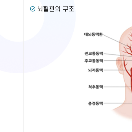
뇌혈관의 구조