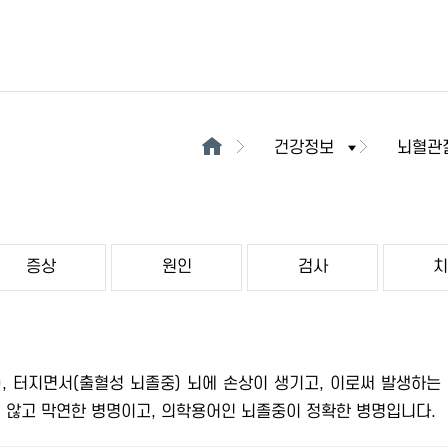
건강정보
뇌혈관
증상
원인
검사
, 터지면서(출혈성 뇌졸중) 뇌에 손상이 생기고, 이로써 발생하는
 않고 막연한 병명이고, 의학용어인 뇌졸중이 정확한 병명입니다.