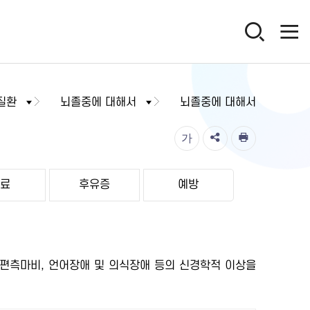
질환
뇌졸중에 대해서
뇌졸중에 대해서
가
치료
후유증
예방
 편측마비, 언어장애 및 의식장애 등의 신경학적 이상을