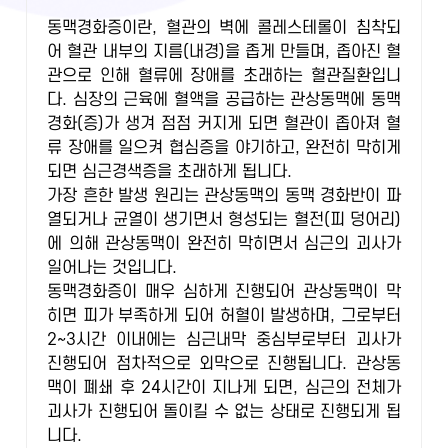
동맥경화증이란, 혈관의 벽에 콜레스테롤이 침착되
어 혈관 내부의 지름(내경)을 좁게 만들며, 좁아진 혈
관으로 인해 혈류에 장애를 초래하는 혈관질환입니
다. 심장의 근육에 혈액을 공급하는 관상동맥에 동맥
경화(증)가 생겨 점점 커지게 되면 혈관이 좁아져 혈
류 장애를 일으켜 협심증을 야기하고, 완전히 막히게
되면 심근경색증을 초래하게 됩니다.
가장 흔한 발생 원리는 관상동맥의 동맥 경화반이 파
열되거나 균열이 생기면서 형성되는 혈전(피 덩어리)
에 의해 관상동맥이 완전히 막히면서 심근의 괴사가
일어나는 것입니다.
동맥경화증이 매우 심하게 진행되어 관상동맥이 막
히면 피가 부족하게 되어 허혈이 발생하며, 그로부터
2~3시간 이내에는 심근내막 중심부로부터 괴사가
진행되어 점차적으로 외막으로 진행됩니다. 관상동
맥이 폐쇄 후 24시간이 지나게 되면, 심근의 전체가
괴사가 진행되어 돌이킬 수 없는 상태로 진행되게 됩
니다.