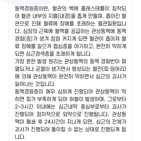
동맥경화증이란, 혈관의 벽에 콜레스테롤이 침착되
어 혈관 내부의 지름(내경)을 좁게 만들며, 좁아진 혈
관으로 인해 혈류에 장애를 초래하는 혈관질환입니
다. 심장의 근육에 혈액을 공급하는 관상동맥에 동맥
경화(증)가 생겨 점점 커지게 되면 혈관이 좁아져 혈
류 장애를 일으켜 협심증을 야기하고, 완전히 막히게
되면 심근경색증을 초래하게 됩니다.
가장 흔한 발생 원리는 관상동맥의 동맥 경화반이 파
열되거나 균열이 생기면서 형성되는 혈전(피 덩어리)
에 의해 관상동맥이 완전히 막히면서 심근의 괴사가
일어나는 것입니다.
동맥경화증이 매우 심하게 진행되어 관상동맥이 막
히면 피가 부족하게 되어 허혈이 발생하며, 그로부터
2~3시간 이내에는 심근내막 중심부로부터 괴사가
진행되어 점차적으로 외막으로 진행됩니다. 관상동
맥이 폐쇄 후 24시간이 지나게 되면, 심근의 전체가
괴사가 진행되어 돌이킬 수 없는 상태로 진행되게 됩
니다.