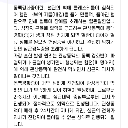
동맥경화증이란, 혈관의 벽에 콜레스테롤이 침착되
어 혈관 내부의 지름(내경)을 좁게 만들며, 좁아진 혈
관으로 인해 혈류에 장애를 초래하는 혈관질환입니
다. 심장의 근육에 혈액을 공급하는 관상동맥에 동맥
경화(증)가 생겨 점점 커지게 되면 혈관이 좁아져 혈
류 장애를 일으켜 협심증을 야기하고, 완전히 막히게
되면 심근경색증을 초래하게 됩니다.
가장 흔한 발생 원리는 관상동맥의 동맥 경화반이 파
열되거나 균열이 생기면서 형성되는 혈전(피 덩어리)
에 의해 관상동맥이 완전히 막히면서 심근의 괴사가
일어나는 것입니다.
동맥경화증이 매우 심하게 진행되어 관상동맥이 막
히면 피가 부족하게 되어 허혈이 발생하며, 그로부터
2~3시간 이내에는 심근내막 중심부로부터 괴사가
진행되어 점차적으로 외막으로 진행됩니다. 관상동
맥이 폐쇄 후 24시간이 지나게 되면, 심근의 전체가
괴사가 진행되어 돌이킬 수 없는 상태로 진행되게 됩
니다.